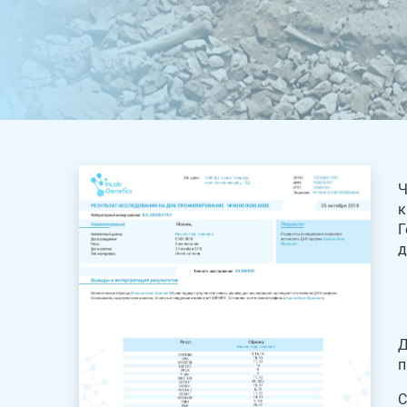
Ч
к
Г
д
Д
п
С