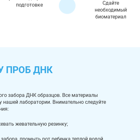
Сдайте
подготовке
необходимый
биоматериал
У ПРОБ ДНК
ого забора ДНК образцов. Все материалы
 у нашей лаборатории. Внимательно следуйте
ния:
 жевать жевательную резинку;
 забора, промыть рот ребенка теплой водой.