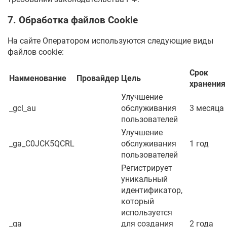
7. Обработка файлов Cookie
На сайте Оператором используются следующие виды
файлов cookie:
Срок
Наименование
Провайдер
Цель
хранения
Улучшение
_gcl_au
обслуживания
3 месяца
пользователей
Улучшение
_ga_C0JCK5QCRL
обслуживания
1 год
пользователей
Регистрирует
уникальный
идентификатор,
который
используется
_ga
для создания
2 года