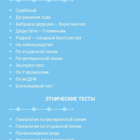
Судебный
До решения суда
Бабушка/дедушка — Внук/внучка
Дядя/тётя — Племянник
Родной — Сводный брат/сестра
На любое родство
По отцовской линии
По материнской линии
Экспресс-тест
По Y-хромосоме
По мтДНК
Близнецовый тест
ЭТНИЧЕСКИЕ ТЕСТЫ
Генеалогия по материнской линии
Генеалогия по отцовской линии
Происхождение рода
Этническая принадлежность