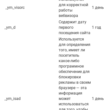
для корректной
_ym_visorc
1 день
работы
вебвизора
Содержит дату
_ym_d
первого
1 год
посещения сайта
Используется
для определения
того, имеет ли
посетитель
какое-либо
программное
обеспечение для
блокировки
рекламы в своем
браузере — эта
информация
_ym_isad
может
1 день
использоваться
для того, чтобы