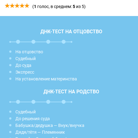
(
1
голос, в среднем:
5
из 5)
ДНК-ТЕСТ НА ОТЦОВСТВО
На отцовство
Судебный
До суда
Экспресс
На установление материнства
ДНК-ТЕСТ НА РОДСТВО
Судебный
До решения суда
Бабушка/дедушка — Внук/внучка
Дядя/тётя — Племянник