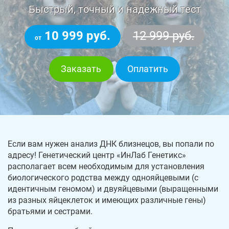
Быстрый, точный и надежный тест
10 999 руб.
12 999 руб.
от
Заказать
Оплатить
Если вам нужен анализ ДНК близнецов, вы попали по
адресу! Генетический центр «ИнЛаб Генетикс»
располагает всем необходимым для установления
биологического родства между однояйцевыми (с
идентичным геномом) и двуяйцевыми (выращенными
из разных яйцеклеток и имеющих различные гены)
братьями и сестрами.