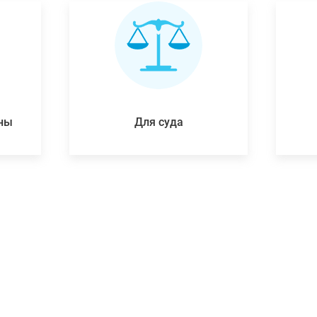
ены
Для суда