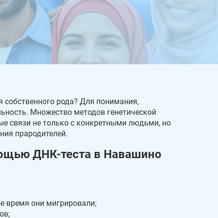
я собственного рода? Для понимания,
льность. Множество методов генетической
е связи не только с конкретными людьми, но
ания прародителей.
ощью ДНК-теста в Навашино
е время они мигрировали;
ов;