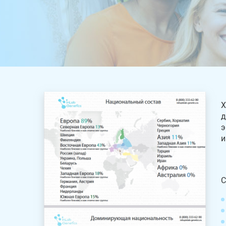
Х
д
э
и
С