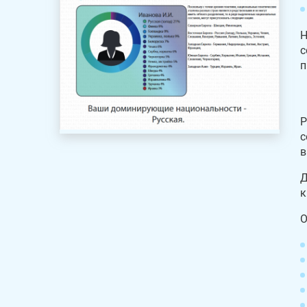
Н
с
п
Р
с
в
Д
к
О