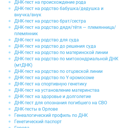
ДНК-тест на происхождение рода
ДНК-тест на родство бабушка/дедушка и
внучка/внук
ДНК-тест на родство брат/сестра
ДНК-тест на родство дядя/тётя — племянница/
племянник
ДНК-тест на родство для суда
ДНК-тест на родство до решения суда
ДНК-тест на родство по материнской линии
ДНК-тест на родство по митохондриальной ДНК
(мтДНК)
ДНК-тест на родство по отцовской линии
ДНК-тест на родство по Y-хромосоме
ДНК-тест на спортивную генетику
ДНК-тест на установление материнства
ДНК-тест на здоровье и долголетие
ДНК-тест для опознания погибшего на СВО
ДНК-тесты в Орлове
Генеалогический профиль по ДНК
Генетический паспорт
Города