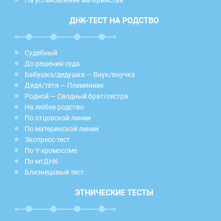
ДНК-ТЕСТ НА РОДСТВО
Судебный
До решения суда
Бабушка/дедушка — Внук/внучка
Дядя/тётя — Племянник
Родной — Сводный брат/сестра
На любое родство
По отцовской линии
По материнской линии
Экспресс-тест
По Y-хромосоме
По мтДНК
Близнецовый тест
ЭТНИЧЕСКИЕ ТЕСТЫ