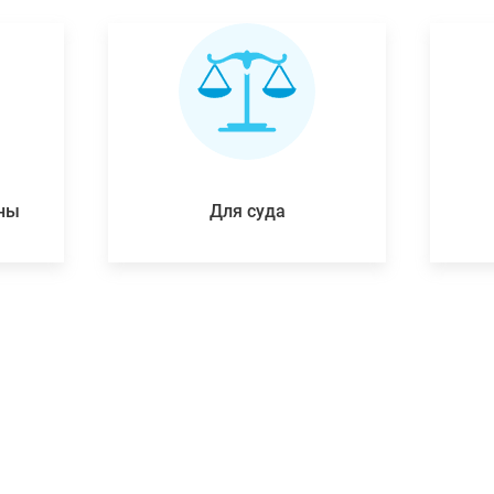
ены
Для суда