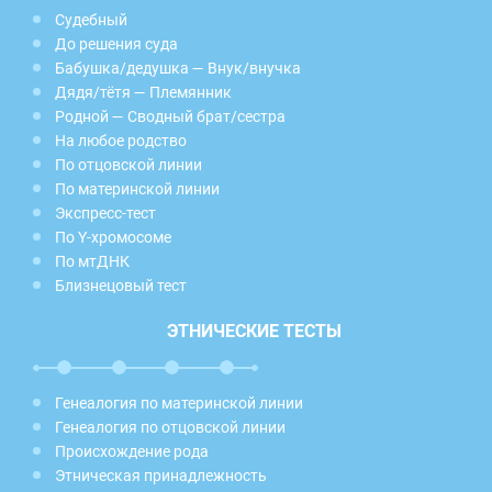
Судебный
До решения суда
Бабушка/дедушка — Внук/внучка
Дядя/тётя — Племянник
Родной — Сводный брат/сестра
На любое родство
По отцовской линии
По материнской линии
Экспресс-тест
По Y-хромосоме
По мтДНК
Близнецовый тест
ЭТНИЧЕСКИЕ ТЕСТЫ
Генеалогия по материнской линии
Генеалогия по отцовской линии
Происхождение рода
Этническая принадлежность