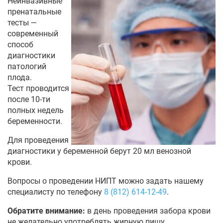
Неинвазивные
пренатальные
тесты —
современный
способ
диагностики
патологий
плода.
Тест проводится
после 10-ти
полных недель
беременности.
Для проведения
диагностики у беременной берут 20 мл венозной
крови.
Вопросы о проведении НИПТ можно задать нашему
специалисту по телефону
8 (812) 614-12-49
.
Обратите внимание:
в день проведения забора крови
не желательно употреблять жирную пищу.