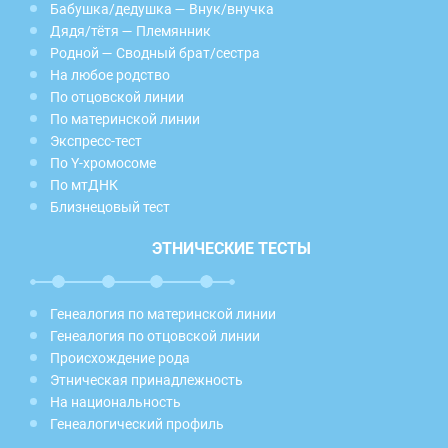
Бабушка/дедушка — Внук/внучка
Дядя/тётя — Племянник
Родной — Сводный брат/сестра
На любое родство
По отцовской линии
По материнской линии
Экспресс-тест
По Y-хромосоме
По мтДНК
Близнецовый тест
ЭТНИЧЕСКИЕ ТЕСТЫ
Генеалогия по материнской линии
Генеалогия по отцовской линии
Происхождение рода
Этническая принадлежность
На национальность
Генеалогический профиль