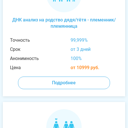
ДНК анализ на родство дядя/тётя - племенник/
племянница
Точность
99,999%
Срок
от 3 дней
Анонимность
100%
Цена
от 10999 руб.
Подробнее