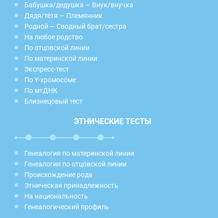
Бабушка/дедушка — Внук/внучка
Дядя/тётя — Племянник
Родной — Сводный брат/сестра
На любое родство
По отцовской линии
По материнской линии
Экспресс-тест
По Y-хромосоме
По мтДНК
Близнецовый тест
ЭТНИЧЕСКИЕ ТЕСТЫ
Генеалогия по материнской линии
Генеалогия по отцовской линии
Происхождение рода
Этническая принадлежность
На национальность
Генеалогический профиль