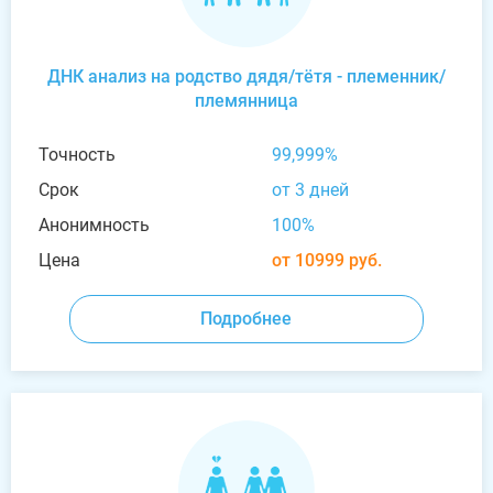
ДНК анализ на родство дядя/тётя - племенник/
племянница
Точность
99,999%
Срок
от 3 дней
Анонимность
100%
Цена
от 10999 руб.
Подробнее