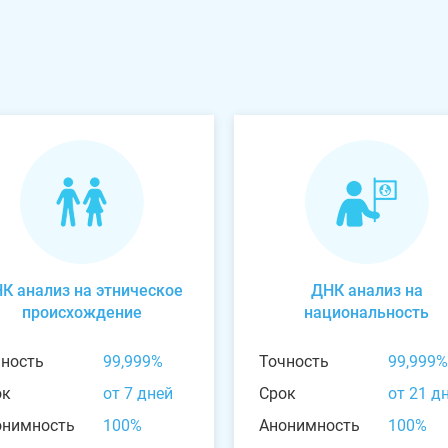
К анализ на этническое
ДНК анализ на
происхождение
национальность
чность
99,999%
Точность
99,999%
ок
от 7 дней
Срок
от 21 д
онимность
100%
Анонимность
100%