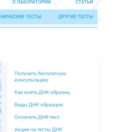
О ЛАБОРАТОРИИ
СТАТЬИ
НИЧЕСКИЕ ТЕСТЫ
ДРУГИЕ ТЕСТЫ
Получить бесплатную
консультацию
Как взять ДНК образец
Получить бе
Виды ДНК образцов
Как взять о
Виды нестан
(инструкция)
для анализа
Оплатить ДНК-тест
Забор крови
Акции на тесты ДНК
тестов