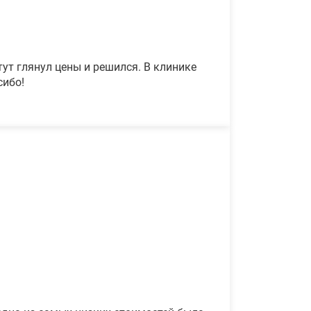
ут глянул цены и решился. В клинике
сибо!