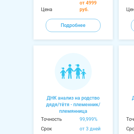
от 4999
Цена
руб.
Це
Подробнее
ДНК анализ на родство
дядя/тётя - племенник/
племянница
Точность
99,999%
То
Срок
от 3 дней
Ср