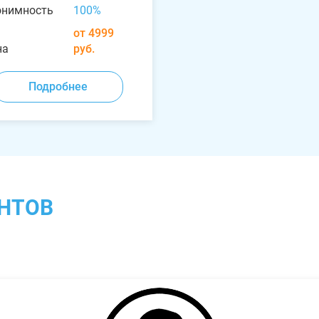
онимность
100%
от 4999
на
руб.
Подробнее
НТОВ