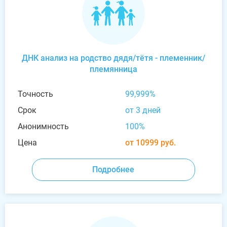
ДНК анализ на родство дядя/тётя - племенник/
племянница
Точность
99,999%
Срок
от 3 дней
Анонимность
100%
Цена
от 10999 руб.
Подробнее