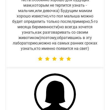
мам,которым не терпится узнать -
мальчик,или девочка) Будущим мамам
хорошо известно,что пол малыша можно
будет определить только после,примерно,5-го
месяца беременности)но всегда хочется
узнать,как разговаривать со своим
животиком)поэтому,обратившись в эту
лабораторию,можно на самых ранних сроках
узнать,кто именно появится на свет)