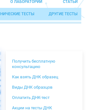
О ЛАБОРАТОРИИ
СТАТЬИ
НИЧЕСКИЕ ТЕСТЫ
ДРУГИЕ ТЕСТЫ
Получить бесплатную
консультацию
Как взять ДНК образец
Получить бе
Виды ДНК образцов
Как взять о
Виды нестан
(инструкция)
для анализа
Оплатить ДНК-тест
Забор крови
Акции на тесты ДНК
тестов