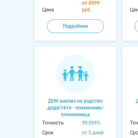
от 4999
Цена
руб.
Це
Подробнее
ДНК анализ на родство
дядя/тётя - племенник/
племянница
Точность
99,999%
То
Срок
от 3 дней
Ср