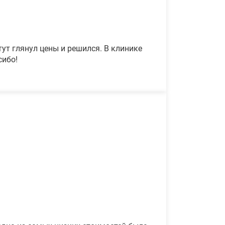
ут глянул цены и решился. В клинике
сибо!