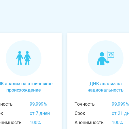
К анализ на этническое
ДНК анализ на
происхождение
национальность
чность
99,999%
Точность
99,999%
ок
от 7 дней
Срок
от 21 д
онимность
100%
Анонимность
100%