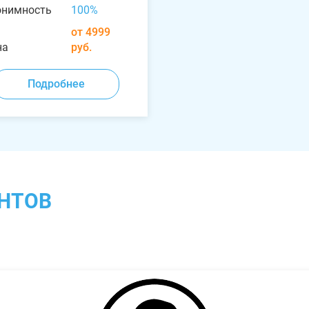
онимность
100%
от 4999
на
руб.
Подробнее
НТОВ