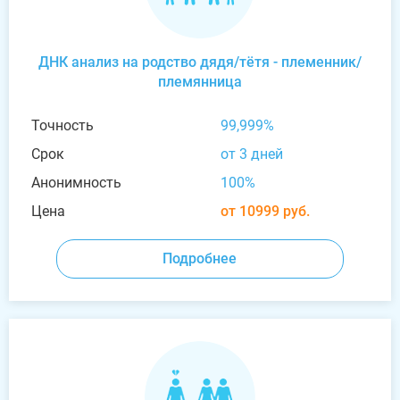
ДНК анализ на родство дядя/тётя - племенник/
племянница
Точность
99,999%
Срок
от 3 дней
Анонимность
100%
Цена
от 10999 руб.
Подробнее