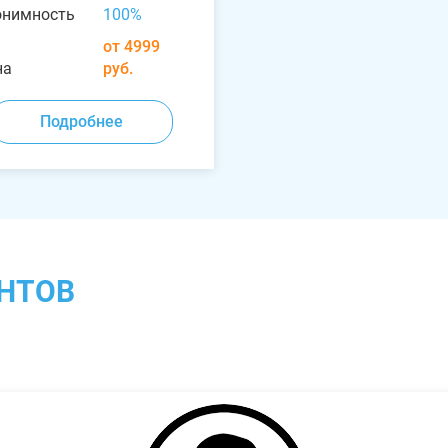
онимность
100%
от 4999
на
руб.
Подробнее
НТОВ