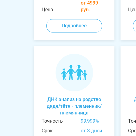
от 4999
Цена
руб.
Це
Подробнее
ДНК анализ на родство
дядя/тётя - племенник/
племянница
Точность
99,999%
То
Срок
от 3 дней
Ср