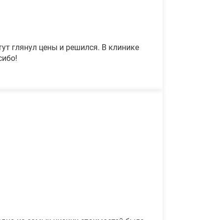
ут глянул цены и решился. В клинике
сибо!