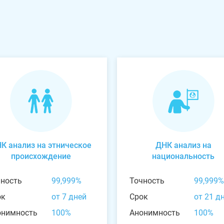
К анализ на этническое
ДНК анализ на
происхождение
национальность
чность
99,999%
Точность
99,999%
ок
от 7 дней
Срок
от 21 д
онимность
100%
Анонимность
100%