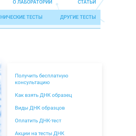
О ЛАБОРАТОРИИ
СТАТЬИ
НИЧЕСКИЕ ТЕСТЫ
ДРУГИЕ ТЕСТЫ
Получить бесплатную
консультацию
Как взять ДНК образец
Получить бе
Виды ДНК образцов
Как взять о
Виды нестан
(инструкция)
для анализа
Оплатить ДНК-тест
Забор крови
Акции на тесты ДНК
тестов