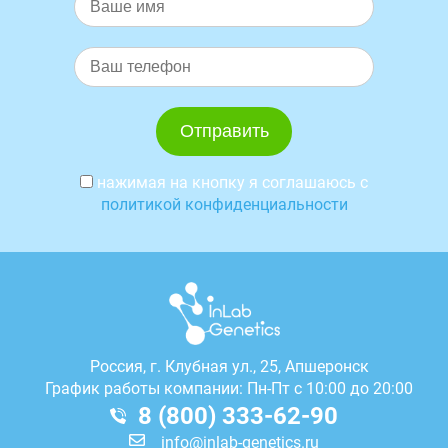
нажимая на кнопку я соглашаюсь с
политикой конфиденциальности
Россия, г.
Клубная ул., 25, Апшеронск
График работы компании: Пн-Пт с 10:00 до 20:00
8 (800) 333-62-90
info@inlab-genetics.ru