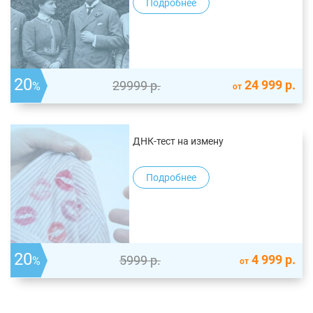
Подробнее
20
24 999
р.
29999
р.
%
от
ДНК-тест на измену
Подробнее
20
4 999
р.
5999
р.
%
от