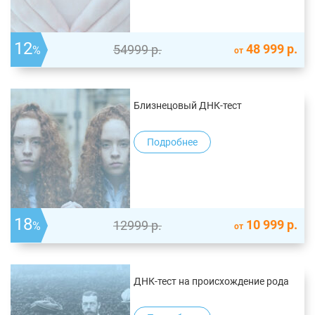
12
48 999
р.
54999
р.
%
от
Близнецовый ДНК-тест
Подробнее
18
10 999
р.
12999
р.
%
от
ДНК-тест на происхождение рода