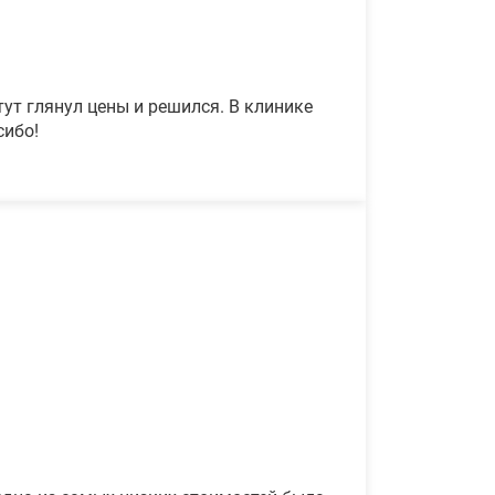
ут глянул цены и решился. В клинике
сибо!