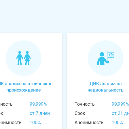
К анализ на этническое
ДНК анализ на
происхождение
национальность
чность
99,999%
Точность
99,999%
ок
от 7 дней
Срок
от 21 д
онимность
100%
Анонимность
100%