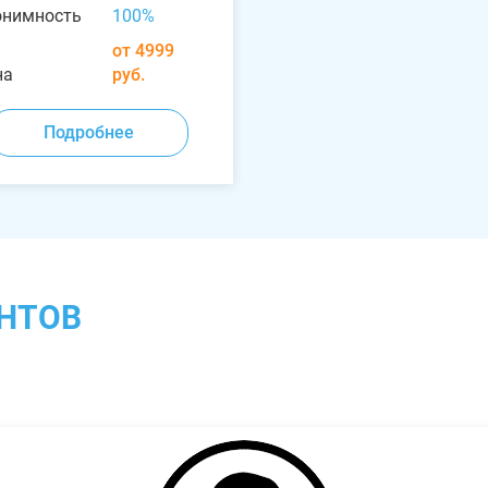
онимность
100%
от 4999
на
руб.
Подробнее
НТОВ