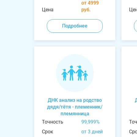
от 4999
Цена
руб.
Це
Подробнее
ДНК анализ на родство
дядя/тётя - племенник/
племянница
Точность
99,999%
То
Срок
от 3 дней
Ср