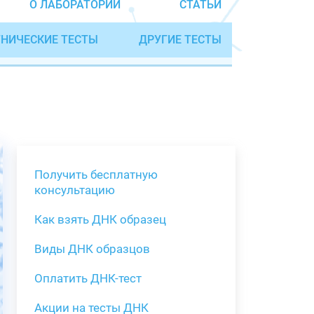
О ЛАБОРАТОРИИ
СТАТЬИ
НИЧЕСКИЕ ТЕСТЫ
ДРУГИЕ ТЕСТЫ
Получить бесплатную
консультацию
Как взять ДНК образец
Получить бе
Виды ДНК образцов
Как взять о
Виды нестан
(инструкция)
для анализа
Оплатить ДНК-тест
Забор крови
Акции на тесты ДНК
тестов