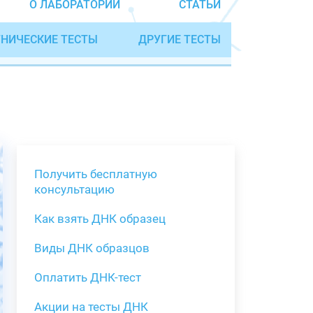
О ЛАБОРАТОРИИ
СТАТЬИ
НИЧЕСКИЕ ТЕСТЫ
ДРУГИЕ ТЕСТЫ
Получить бесплатную
консультацию
Как взять ДНК образец
Получить бе
Виды ДНК образцов
Как взять о
Виды нестан
(инструкция)
для анализа
Оплатить ДНК-тест
Забор крови
Акции на тесты ДНК
тестов