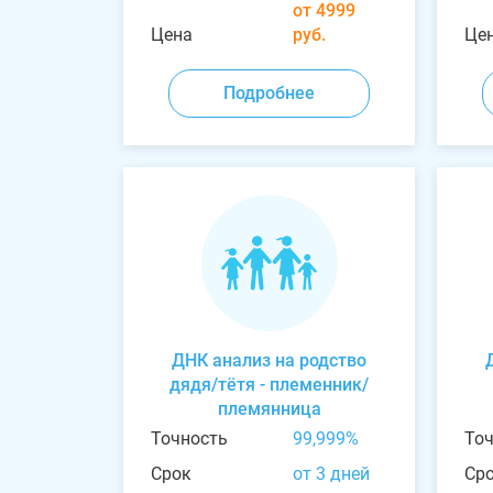
от 4999
Цена
руб.
Це
Подробнее
ДНК анализ на родство
дядя/тётя - племенник/
племянница
Точность
99,999%
То
Срок
от 3 дней
Ср