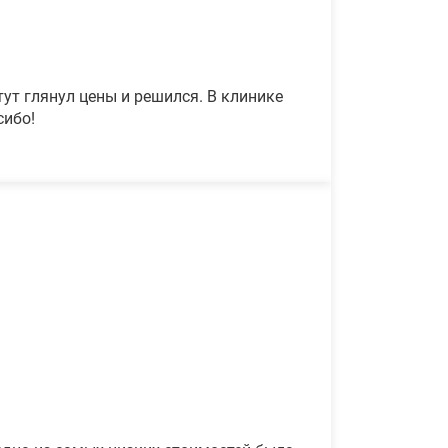
ут глянул цены и решился. В клинике
сибо!