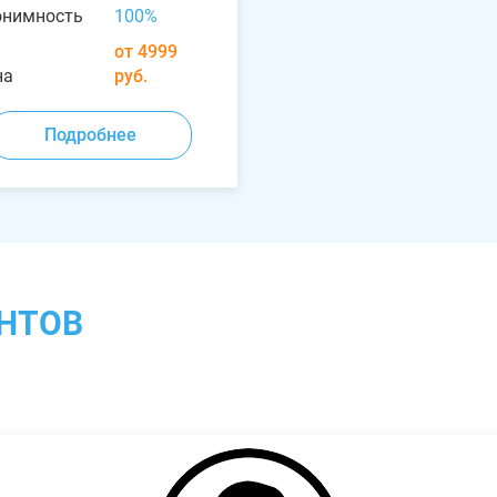
онимность
100%
от 4999
на
руб.
Подробнее
НТОВ