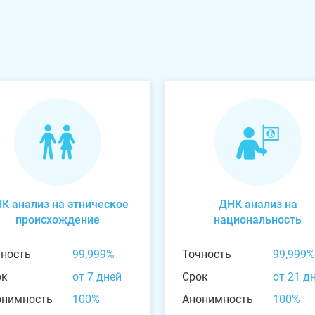
К анализ на этническое
ДНК анализ на
происхождение
национальность
чность
99,999%
Точность
99,999%
ок
от 7 дней
Срок
от 21 д
онимность
100%
Анонимность
100%