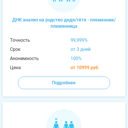
ДНК анализ на родство дядя/тётя - племенник/
племянница
Точность
99,999%
Срок
от 3 дней
Анонимность
100%
Цена
от 10999 руб.
Подробнее