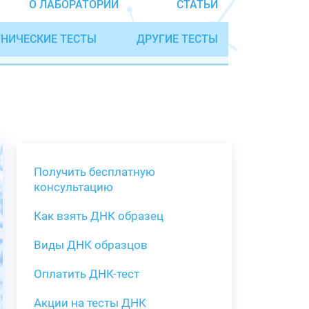
О ЛАБОРАТОРИИ
СТАТЬИ
НИЧЕСКИЕ ТЕСТЫ
ДРУГИЕ ТЕСТЫ
Получить бесплатную
консультацию
Как взять ДНК образец
Получить бе
Виды ДНК образцов
Как взять о
Виды нестан
(инструкция)
для анализа
Оплатить ДНК-тест
Забор крови
Акции на тесты ДНК
тестов