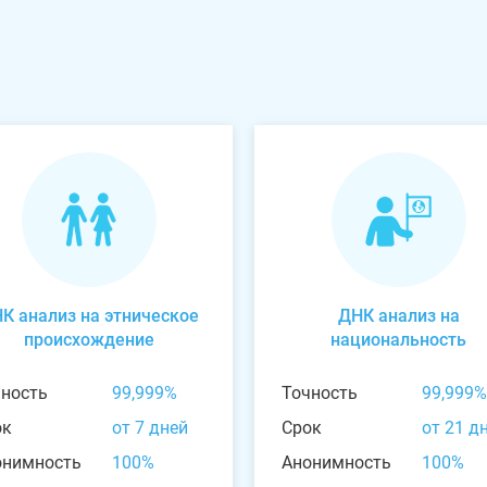
К анализ на этническое
ДНК анализ на
происхождение
национальность
чность
99,999%
Точность
99,999%
ок
от 7 дней
Срок
от 21 д
онимность
100%
Анонимность
100%