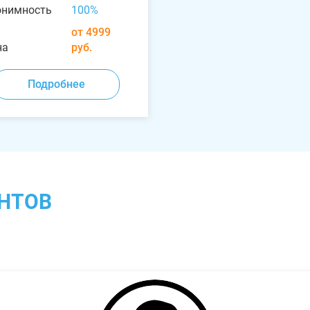
онимность
100%
от 4999
на
руб.
Подробнее
НТОВ