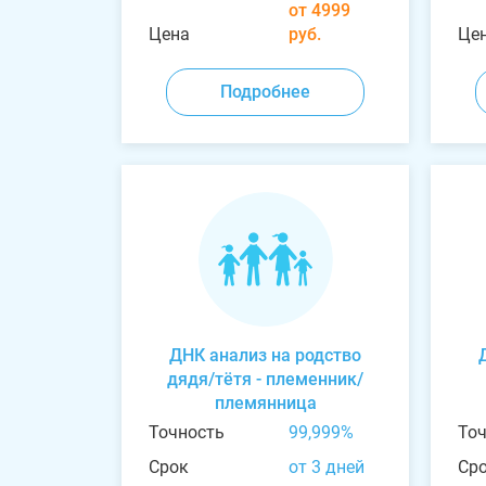
от 4999
Цена
руб.
Це
Подробнее
ДНК анализ на родство
дядя/тётя - племенник/
племянница
Точность
99,999%
То
Срок
от 3 дней
Ср