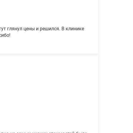
ут глянул цены и решился. В клинике
сибо!