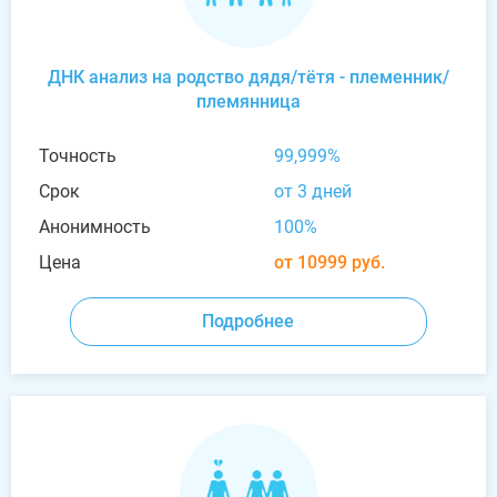
ДНК анализ на родство дядя/тётя - племенник/
племянница
Точность
99,999%
Срок
от 3 дней
Анонимность
100%
Цена
от 10999 руб.
Подробнее