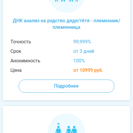
ДНК анализ на родство дядя/тётя - племенник/
племянница
Точность
99,999%
Срок
от 3 дней
Анонимность
100%
Цена
от 10999 руб.
Подробнее