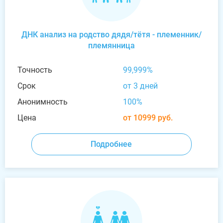
ДНК анализ на родство дядя/тётя - племенник/
племянница
Точность
99,999%
Срок
от 3 дней
Анонимность
100%
Цена
от 10999 руб.
Подробнее