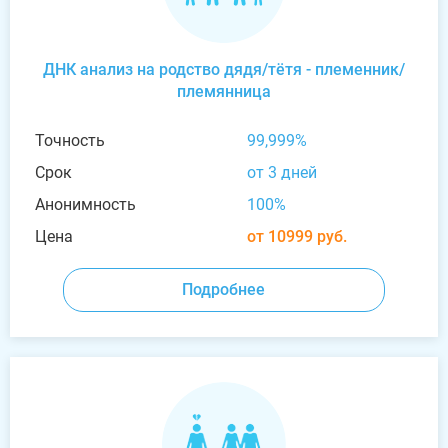
ДНК анализ на родство дядя/тётя - племенник/
племянница
Точность
99,999%
Срок
от 3 дней
Анонимность
100%
Цена
от 10999 руб.
Подробнее