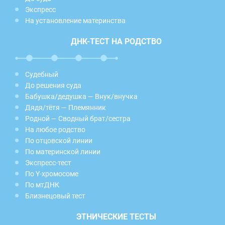
Экспресс
На установление материнства
ДНК-ТЕСТ НА РОДСТВО
Судебный
До решения суда
Бабушка/дедушка — Внук/внучка
Дядя/тётя — Племянник
Родной — Сводный брат/сестра
На любое родство
По отцовской линии
По материнской линии
Экспресс-тест
По Y-хромосоме
По мтДНК
Близнецовый тест
ЭТНИЧЕСКИЕ ТЕСТЫ