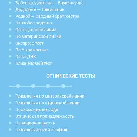
Бабушка/дедушка — Внук/внучка
Дядя/тётя — Племянник
Родной — Сводный брат/сестра
На любое родство
По отцовской линии
По материнской линии
Экспресс-тест
По Y-хромосоме
По мтДНК
Близнецовый тест
ЭТНИЧЕСКИЕ ТЕСТЫ
Генеалогия по материнской линии
Генеалогия по отцовской линии
Происхождение рода
Этническая принадлежность
На национальность
Генеалогический профиль