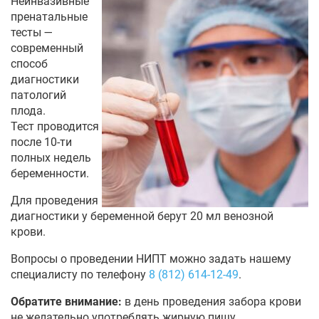
Неинвазивные
пренатальные
тесты —
современный
способ
диагностики
патологий
плода.
Тест проводится
после 10-ти
полных недель
беременности.
Для проведения
диагностики у беременной берут 20 мл венозной
крови.
Вопросы о проведении НИПТ можно задать нашему
специалисту по телефону
8 (812) 614-12-49
.
Обратите внимание:
в день проведения забора крови
не желательно употреблять жирную пищу.