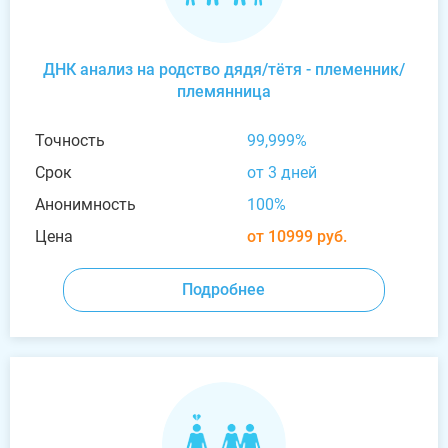
ДНК анализ на родство дядя/тётя - племенник/
племянница
Точность
99,999%
Срок
от 3 дней
Анонимность
100%
Цена
от 10999 руб.
Подробнее