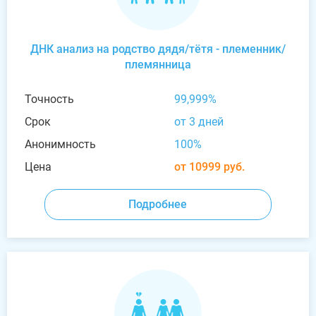
ДНК анализ на родство дядя/тётя - племенник/
племянница
Точность
99,999%
Срок
от 3 дней
Анонимность
100%
Цена
от 10999 руб.
Подробнее