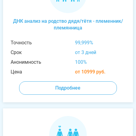
ДНК анализ на родство дядя/тётя - племенник/
племянница
Точность
99,999%
Срок
от 3 дней
Анонимность
100%
Цена
от 10999 руб.
Подробнее