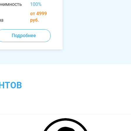
онимность
100%
от 4999
на
руб.
Подробнее
НТОВ