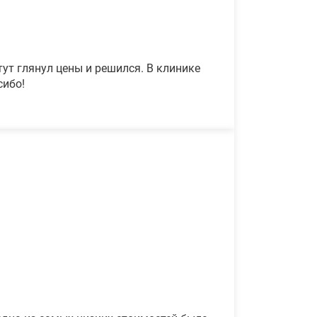
ут глянул цены и решился. В клинике
сибо!