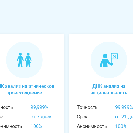
К анализ на этническое
ДНК анализ на
происхождение
национальность
чность
99,999%
Точность
99,999%
ок
от 7 дней
Срок
от 21 д
онимность
100%
Анонимность
100%