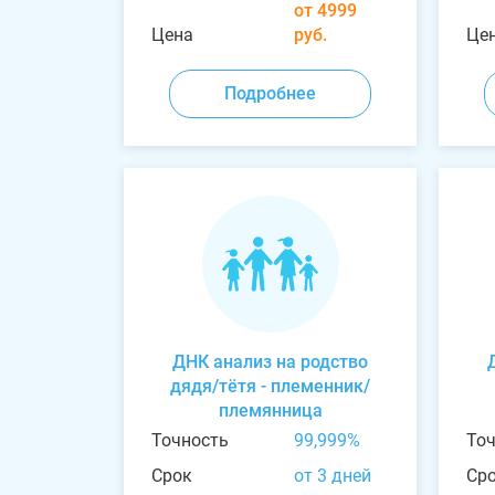
от 4999
Цена
руб.
Це
Подробнее
ДНК анализ на родство
дядя/тётя - племенник/
племянница
Точность
99,999%
То
Срок
от 3 дней
Ср