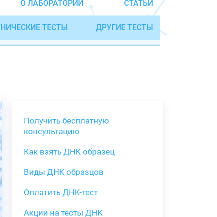
О ЛАБОРАТОРИИ
СТАТЬИ
НИЧЕСКИЕ ТЕСТЫ
ДРУГИЕ ТЕСТЫ
Получить бесплатную
консультацию
Как взять ДНК образец
Получить бе
Виды ДНК образцов
Как взять о
Виды нестан
(инструкция)
для анализа
Оплатить ДНК-тест
Забор крови
Акции на тесты ДНК
тестов