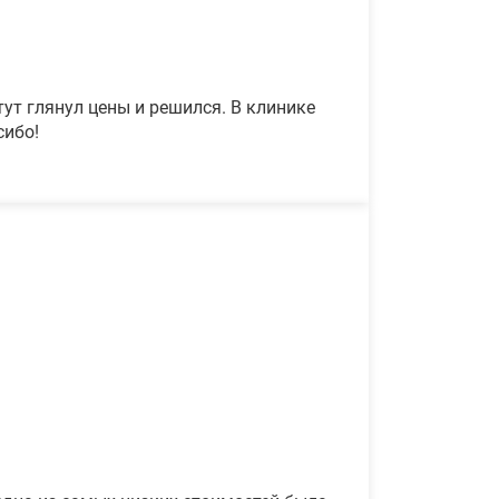
ут глянул цены и решился. В клинике
сибо!