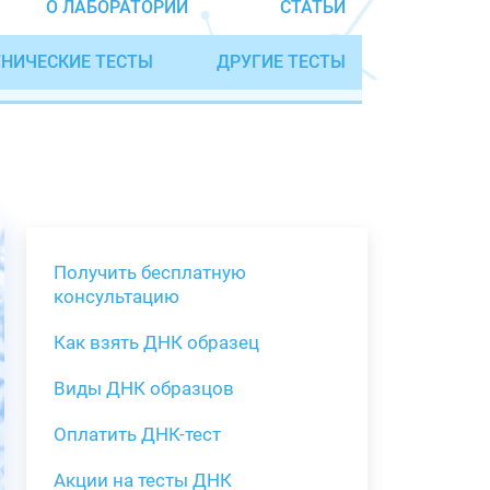
О ЛАБОРАТОРИИ
СТАТЬИ
НИЧЕСКИЕ ТЕСТЫ
ДРУГИЕ ТЕСТЫ
Получить бесплатную
консультацию
Как взять ДНК образец
Получить бе
Виды ДНК образцов
Как взять о
Виды нестан
(инструкция)
для анализа
Оплатить ДНК-тест
Забор крови
Акции на тесты ДНК
тестов