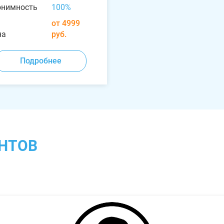
онимность
100%
от 4999
на
руб.
Подробнее
НТОВ