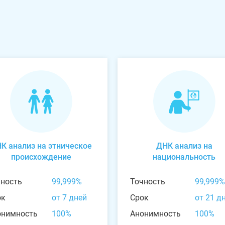
К анализ на этническое
ДНК анализ на
происхождение
национальность
чность
99,999%
Точность
99,999%
ок
от 7 дней
Срок
от 21 д
онимность
100%
Анонимность
100%