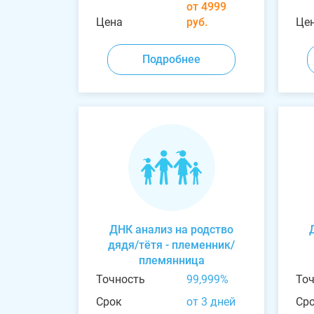
от 4999
Цена
руб.
Це
Подробнее
ДНК анализ на родство
дядя/тётя - племенник/
племянница
Точность
99,999%
То
Срок
от 3 дней
Ср