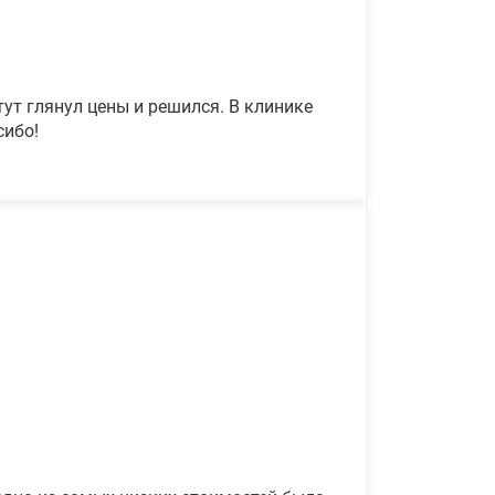
ут глянул цены и решился. В клинике
сибо!