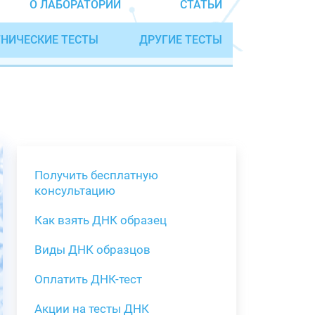
О ЛАБОРАТОРИИ
СТАТЬИ
НИЧЕСКИЕ ТЕСТЫ
ДРУГИЕ ТЕСТЫ
Получить бесплатную
консультацию
Как взять ДНК образец
Получить бе
Виды ДНК образцов
Как взять о
Виды нестан
(инструкция)
для анализа
Оплатить ДНК-тест
Забор крови
Акции на тесты ДНК
тестов