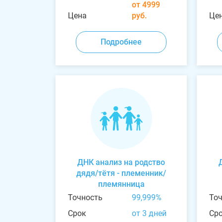
от 4999
Цена
руб.
Це
Подробнее
ДНК анализ на родство
дядя/тётя - племенник/
племянница
Точность
99,999%
То
Срок
от 3 дней
Ср