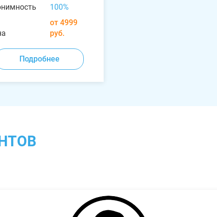
онимность
100%
от 4999
на
руб.
Подробнее
НТОВ