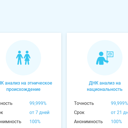
К анализ на этническое
ДНК анализ на
происхождение
национальность
чность
99,999%
Точность
99,999%
ок
от 7 дней
Срок
от 21 д
онимность
100%
Анонимность
100%