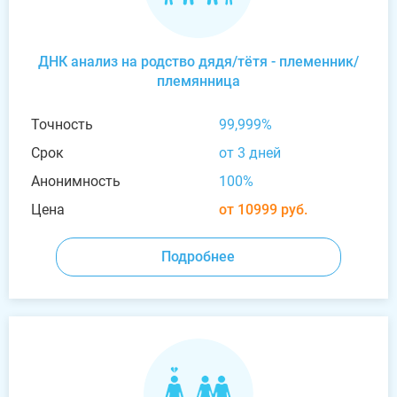
ДНК анализ на родство дядя/тётя - племенник/
племянница
Точность
99,999%
Срок
от 3 дней
Анонимность
100%
Цена
от 10999 руб.
Подробнее