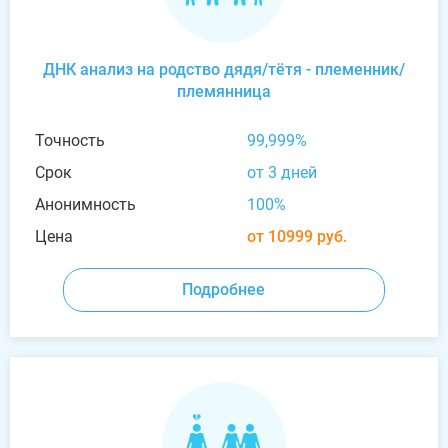
ДНК анализ на родство дядя/тётя - племенник/
племянница
Точность
99,999%
Срок
от 3 дней
Анонимность
100%
Цена
от 10999 руб.
Подробнее