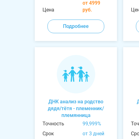
от 4999
Цена
руб.
Це
Подробнее
ДНК анализ на родство
дядя/тётя - племенник/
племянница
Точность
99,999%
То
Срок
от 3 дней
Ср