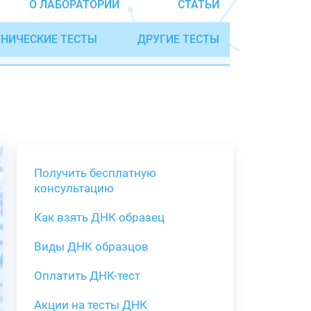
О ЛАБОРАТОРИИ
СТАТЬИ
НИЧЕСКИЕ ТЕСТЫ
ДРУГИЕ ТЕСТЫ
Получить бесплатную
консультацию
Как взять ДНК образец
Получить бе
Виды ДНК образцов
Как взять о
Виды нестан
(инструкция)
для анализа
Оплатить ДНК-тест
Забор крови
Акции на тесты ДНК
тестов