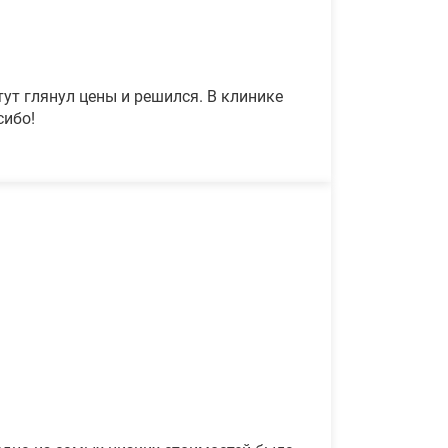
ут глянул цены и решился. В клинике
сибо!