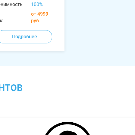
онимность
100%
от 4999
на
руб.
Подробнее
НТОВ