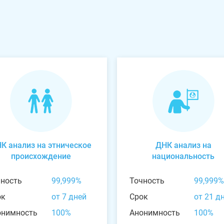
К анализ на этническое
ДНК анализ на
происхождение
национальность
чность
99,999%
Точность
99,999%
ок
от 7 дней
Срок
от 21 д
онимность
100%
Анонимность
100%