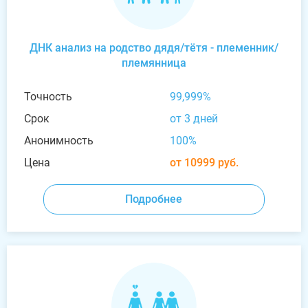
ДНК анализ на родство дядя/тётя - племенник/
племянница
Точность
99,999%
Срок
от 3 дней
Анонимность
100%
Цена
от 10999 руб.
Подробнее