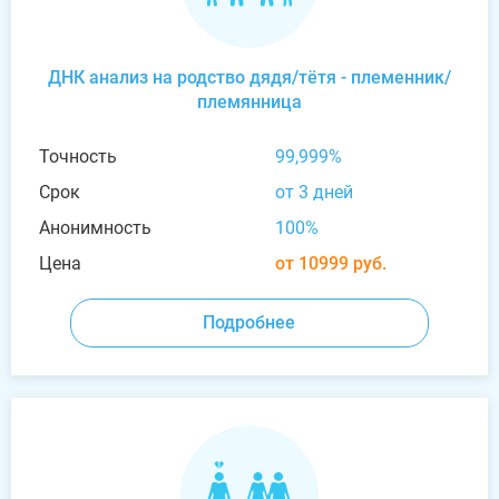
ДНК анализ на родство дядя/тётя - племенник/
племянница
Точность
99,999%
Срок
от 3 дней
Анонимность
100%
Цена
от 10999 руб.
Подробнее