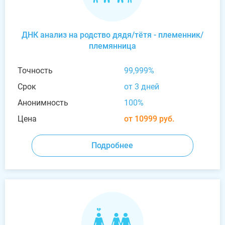
ДНК анализ на родство дядя/тётя - племенник/
племянница
Точность
99,999%
Срок
от 3 дней
Анонимность
100%
Цена
от 10999 руб.
Подробнее