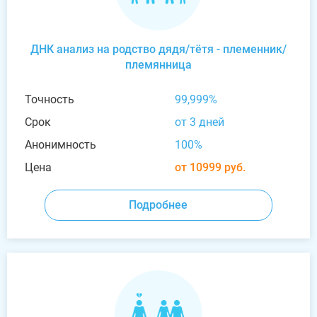
ДНК анализ на родство дядя/тётя - племенник/
племянница
Точность
99,999%
Срок
от 3 дней
Анонимность
100%
Цена
от 10999 руб.
Подробнее