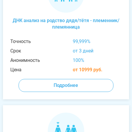
ДНК анализ на родство дядя/тётя - племенник/
племянница
Точность
99,999%
Срок
от 3 дней
Анонимность
100%
Цена
от 10999 руб.
Подробнее