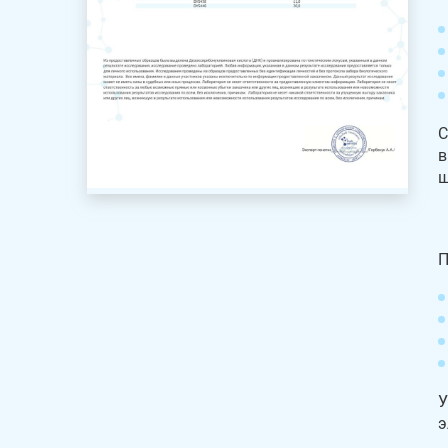
С
в
ш
П
У
э