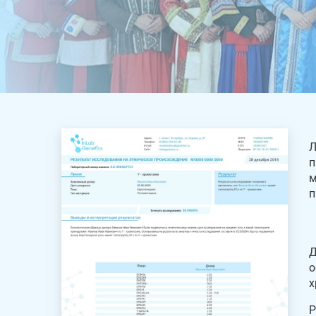
Л
п
м
п
Д
о
х
Р