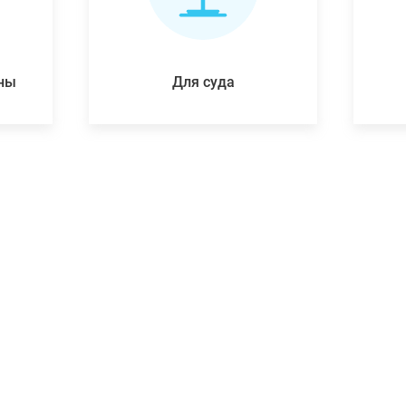
ены
Для суда