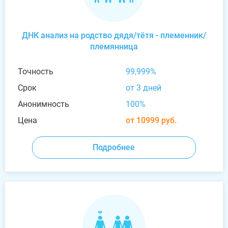
ДНК анализ на родство дядя/тётя - племенник/
племянница
Точность
99,999%
Срок
от 3 дней
Анонимность
100%
Цена
от 10999 руб.
Подробнее