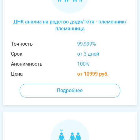
ДНК анализ на родство дядя/тётя - племенник/
племянница
Точность
99,999%
Срок
от 3 дней
Анонимность
100%
Цена
от 10999 руб.
Подробнее