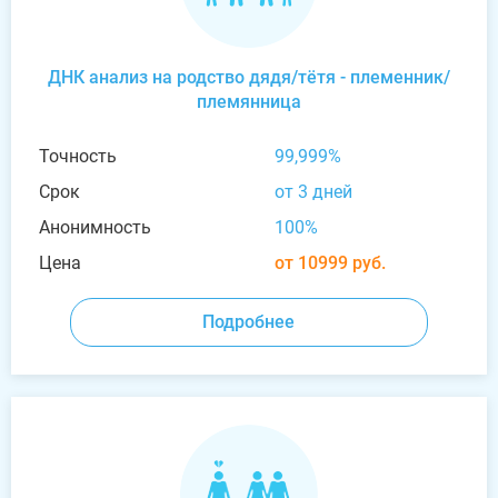
ДНК анализ на родство дядя/тётя - племенник/
племянница
Точность
99,999%
Срок
от 3 дней
Анонимность
100%
Цена
от 10999 руб.
Подробнее