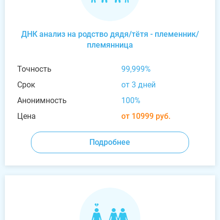
ДНК анализ на родство дядя/тётя - племенник/
племянница
Точность
99,999%
Срок
от 3 дней
Анонимность
100%
Цена
от 10999 руб.
Подробнее