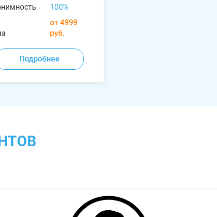
онимность
100%
от 4999
на
руб.
Подробнее
НТОВ