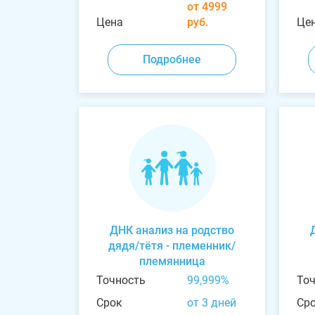
от 4999
Цена
руб.
Це
Подробнее
ДНК анализ на родство
дядя/тётя - племенник/
племянница
Точность
99,999%
То
Срок
от 3 дней
Ср