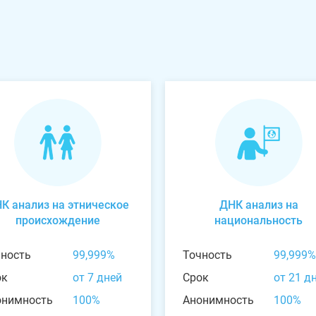
К анализ на этническое
ДНК анализ на
происхождение
национальность
чность
99,999%
Точность
99,999%
ок
от 7 дней
Срок
от 21 д
онимность
100%
Анонимность
100%