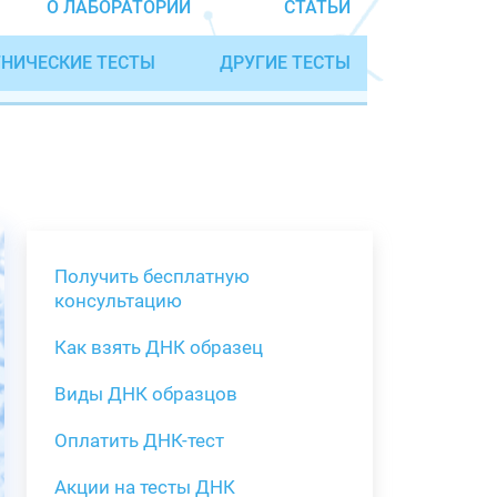
О ЛАБОРАТОРИИ
СТАТЬИ
НИЧЕСКИЕ ТЕСТЫ
ДРУГИЕ ТЕСТЫ
Получить бесплатную
консультацию
Как взять ДНК образец
Получить бе
Виды ДНК образцов
Как взять о
Виды нестан
(инструкция)
для анализа
Оплатить ДНК-тест
Забор крови
Акции на тесты ДНК
тестов