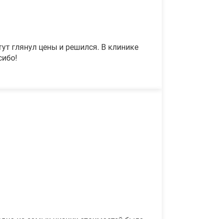
ут глянул цены и решился. В клинике
сибо!