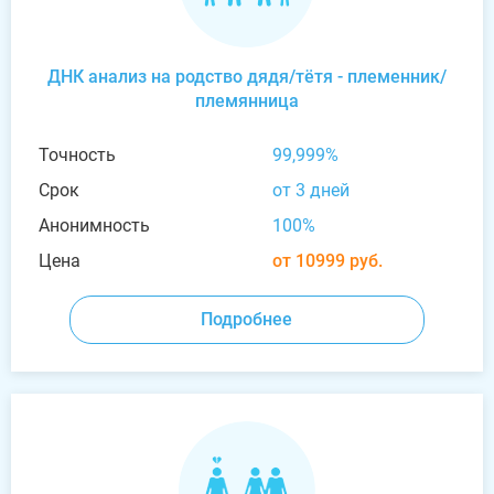
ДНК анализ на родство дядя/тётя - племенник/
племянница
Точность
99,999%
Срок
от 3 дней
Анонимность
100%
Цена
от 10999 руб.
Подробнее