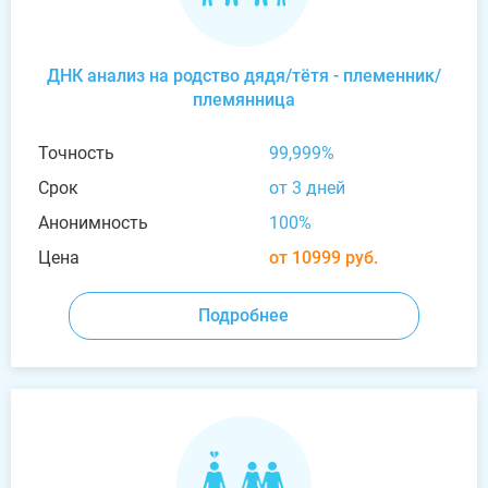
ДНК анализ на родство дядя/тётя - племенник/
племянница
Точность
99,999%
Срок
от 3 дней
Анонимность
100%
Цена
от 10999 руб.
Подробнее