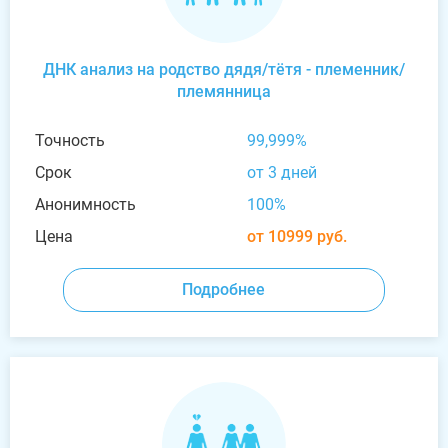
ДНК анализ на родство дядя/тётя - племенник/
племянница
Точность
99,999%
Срок
от 3 дней
Анонимность
100%
Цена
от 10999 руб.
Подробнее